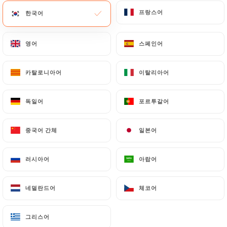
프랑스어
프랑스어
한국어
한국어
메뉴
KO
영어
영어
스페인어
스페인어
카탈로니아어
카탈로니아어
이탈리아어
이탈리아어
/
홈
연락처
독일어
독일어
포르투갈어
포르투갈어
연락처
중국어 간체
중국어 간체
일본어
일본어
러시아어
러시아어
아랍어
아랍어
네덜란드어
네덜란드어
체코어
체코어
Apollonia
그리스어
그리스어