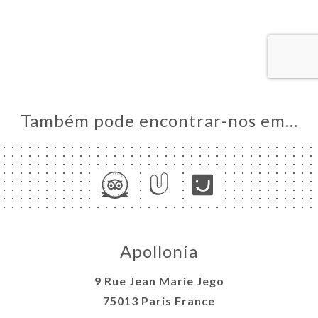
AL
RVAR
ERIA
IAÇÃO
NU
Também pode encontrar-nos em…
ACTO
Apollonia
9 Rue Jean Marie Jego
75013 Paris France