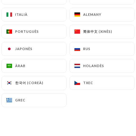
ITALIÀ
ITALIÀ
ALEMANY
ALEMANY
Takashi Y. valoració
T
5/5
简体中文 (XINÈS)
简体中文 (XINÈS)
PORTUGUÈS
PORTUGUÈS
01/05/2026
•
07:20
JAPONÈS
JAPONÈS
RUS
RUS
Julie P. valoració
J
3/5
ÀRAB
ÀRAB
HOLANDÈS
HOLANDÈS
29/11/2025
•
05:44
한국어 (COREÀ)
한국어 (COREÀ)
TXEC
TXEC
CHRISTOPHE M. valoració
C
1/5
GREC
GREC
Pizza avec des morceaux de plastiques,
lasagnes réchauffées à plusieurs reprises
et dures, crevettes sèches car réchauffées
de multiples fois, absence de vraie mozza