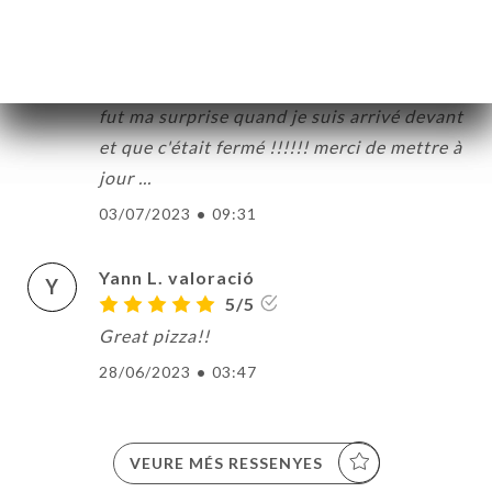
Sébastien D. valoració
S
1/5
j'ai réservé pour un repas d'affaire, et quel
fut ma surprise quand je suis arrivé devant
et que c'était fermé !!!!!! merci de mettre à
jour ...
03/07/2023
•
09:31
Yann L. valoració
Y
5/5
Great pizza!!
28/06/2023
•
03:47
VEURE MÉS RESSENYES