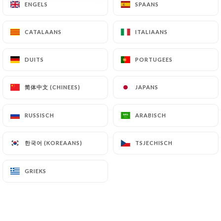
ENGELS
ENGELS
SPAANS
SPAANS
CATALAANS
CATALAANS
ITALIAANS
ITALIAANS
Takashi Y. beoordeelde
T
5/5
DUITS
DUITS
PORTUGEES
PORTUGEES
01/05/2026
•
07:20
简体中文 (CHINEES)
简体中文 (CHINEES)
JAPANS
JAPANS
Julie P. beoordeelde
J
3/5
RUSSISCH
RUSSISCH
ARABISCH
ARABISCH
29/11/2025
•
05:44
한국어 (KOREAANS)
한국어 (KOREAANS)
TSJECHISCH
TSJECHISCH
CHRISTOPHE M. beoordeelde
C
1/5
GRIEKS
GRIEKS
Pizza avec des morceaux de plastiques,
lasagnes réchauffées à plusieurs reprises
et dures, crevettes sèches car réchauffées
de multiples fois, absence de vraie mozza