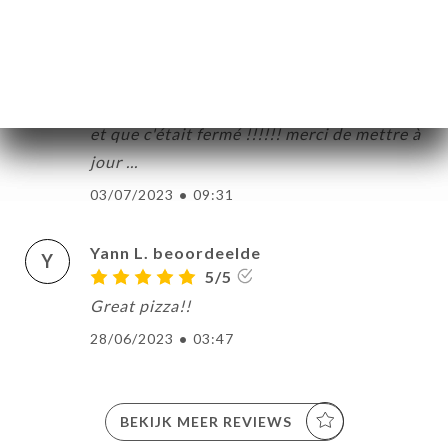
Sébastien D. beoordeelde
S
1/5
j'ai réservé pour un repas d'affaire, et quel
fut ma surprise quand je suis arrivé devant
et que c'était fermé !!!!!! merci de mettre à
jour ...
03/07/2023
•
09:31
Yann L. beoordeelde
Y
5/5
Great pizza!!
28/06/2023
•
03:47
BEKIJK MEER REVIEWS